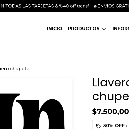
 CON TODAS LAS TARJETAS & %40 off transf - 🔥ENVÍOS GRAT
INICIO
PRODUCTOS
INFO
mero chupete
Llaver
chupe
$7.500,00
30% OFF
c