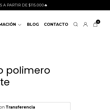
IS A PARTIR DE $115.000🔥
0
RMACIÓN
BLOG
CONTACTO
o polimero
te
on
Transferencia