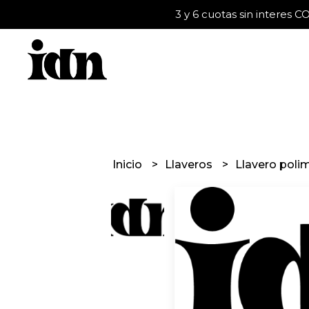
3 y 6 cuotas sin interes
Inicio
Llaveros
Llavero poli