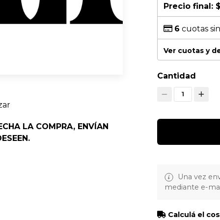
Precio final:
$
6
cuotas sin
Ver cuotas y 
Cantidad
1
zar
ECHA LA COMPRA, ENVÍAN
DESEEN.
Una vez env
mediante e-mai
Calculá el co