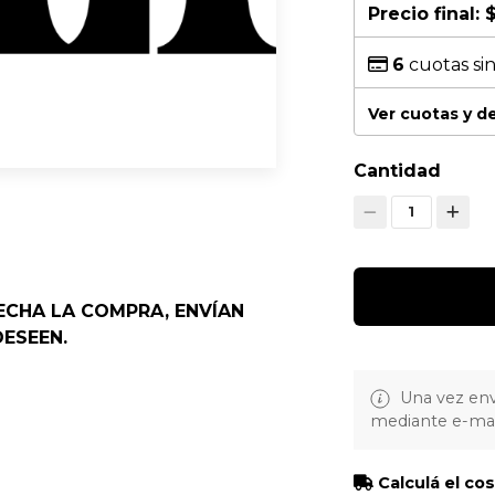
Precio final:
$
6
cuotas sin
Ver cuotas y 
Cantidad
1
ECHA LA COMPRA, ENVÍAN
DESEEN.
Una vez env
mediante e-mai
Calculá el co