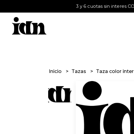
3 y 6 cuotas sin interes
Inicio
Tazas
Taza color inte