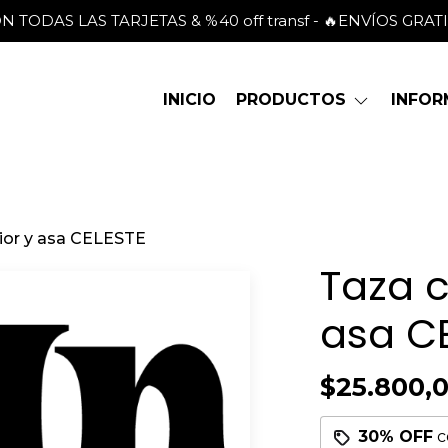
 CON TODAS LAS TARJETAS & %40 off transf - 🔥ENVÍOS GRAT
INICIO
PRODUCTOS
INFO
rior y asa CELESTE
Taza c
asa C
$25.800,
30% OFF
c