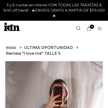
3 y 6 cuotas sin interes CON TODAS LAS TARJETAS &
%40 off transf - 🔥ENVÍOS GRATIS A PARTIR DE $115.000
🔥
0
Inicio
ÚLTIMA OPORTUNIDAD
Remera "I love me" TALLE S