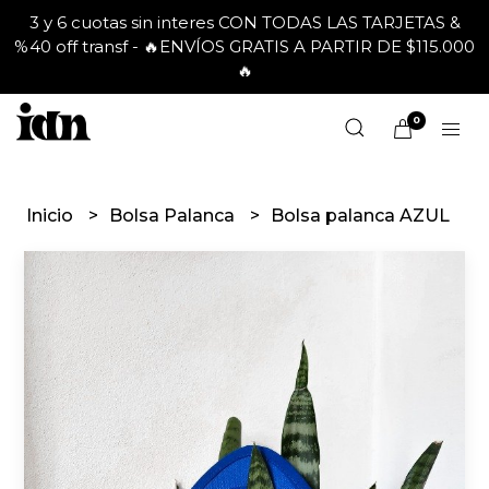
3 y 6 cuotas sin interes CON TODAS LAS TARJETAS &
%40 off transf - 🔥ENVÍOS GRATIS A PARTIR DE $115.000
🔥
0
Inicio
Bolsa Palanca
Bolsa palanca AZUL