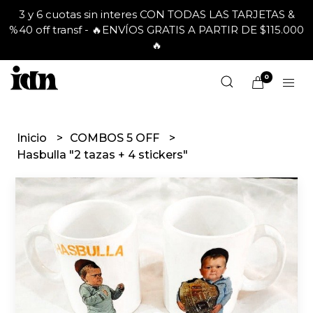
3 y 6 cuotas sin interes CON TODAS LAS TARJETAS &
%40 off transf - 🔥ENVÍOS GRATIS A PARTIR DE $115.000
🔥
0
Inicio
COMBOS 5 OFF
Hasbulla "2 tazas + 4 stickers"