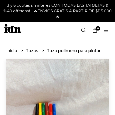
3 y 6 cuotas sin interes CON TODAS LAS TARJETAS &
%40 off transf - 🔥ENVÍOS GRATIS A PARTIR DE $115.000
🔥
0
Inicio
Tazas
Taza polímero para pintar