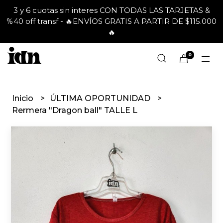
3 y 6 cuotas sin interes CON TODAS LAS TARJETAS &
%40 off transf - 🔥ENVÍOS GRATIS A PARTIR DE $115.000
🔥
0
Inicio
ÚLTIMA OPORTUNIDAD
Rermera "Dragon ball" TALLE L